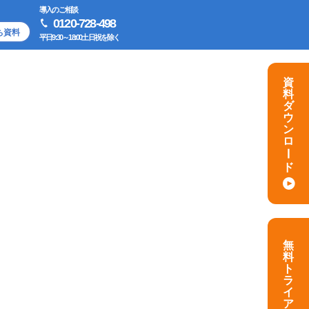
導入のご相談
0120-728-498
ち資料
平日9:30～18:00土日祝を除く
資
料
ダ
ウ
ン
ロ
ー
ド
無
料
ト
ラ
イ
ア