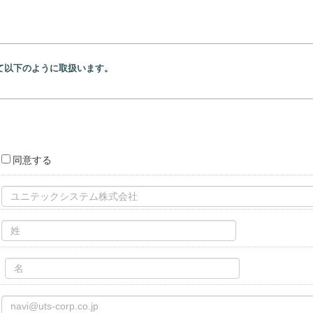
て以下のように取扱います。
下に定める通りです。
対応、連絡
：資料の送付、連絡
Web広告
込者情報：資料の送付、連絡
通りです。
町3-7-15 VORT秋葉原Ⅶ 11階
外部委託をする場合があります。
性について
は任意です。ただし、お預かりできなかった場合には上記１項の利用目的を果
て