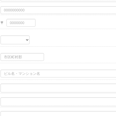
取扱いに関する開示等（利用目的の通知、開示、内容の訂正・追加又は削除、
示の申し出は上記２項の個人情報保護管理者までご連絡下さい。開示等の請求
の開示に関わる手数料は、1件につき800円を申し受けます。
点
み、お客様のWebブラウザに特定の情報が保存されます。
ターにおける個人情報保護の安全性はお客様の判断に委ねられます。
された個人情報について当社は一切の責任を負いません。