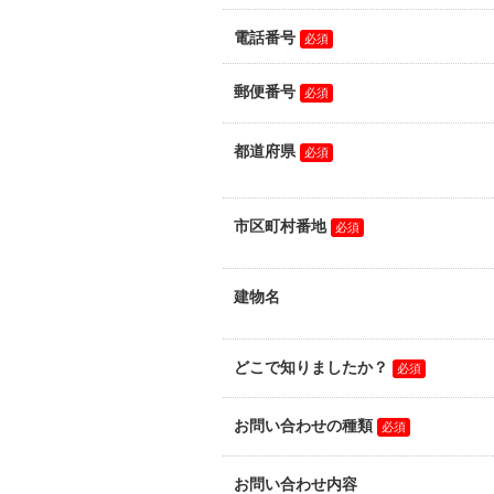
当社が保有する開示対象個人情報の
供の停止）又は第三者提供記録の開
きます。
なお、利用目的の通知、及び個人情報
６．個人情報を保存する場合の注意
当社ではお客様が承認をした場合の
お客様の携帯端末またはコンピュー
免責事項
ご本人様が使用したブラウザに保存