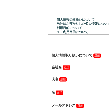
個人情報の取扱いについて
当社はお預かりした個人情報につい
利用目的について
１．利用目的について
提供された個人情報の利用目的は以
・問い合わせ情報：問い合わせへの
・資料請求者／セミナー申込者情報
・インタビュー記事情報：営業活動、
・無料デモ版申込者／体験デモ版申
２．個人情報保護管理者について
当社の個人情報保護管理者は以下の
ユニテックシステム株式会社
個人情報保護管理者 和氣 雅司
住所：〒101-0032 東京都千代田区岩本
電話番号：03-3837-5467
３.委託について
上記１項の利用目的を果たすために
４．個人情報を提供することの任意
当社に個人情報をお預かりすること
す。
５．個人情報に関する開示等につい