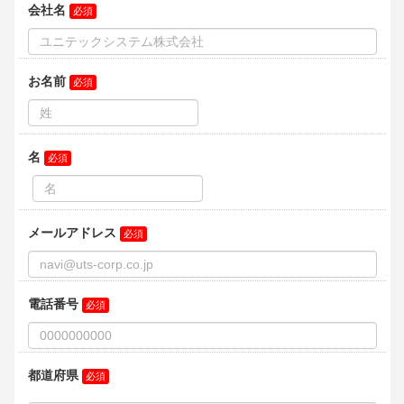
住所：〒101-0032 東京都千代田区岩本町3-7-15 VORT秋葉原
Ⅶ 11階
電話番号：03-3837-5467
３.委託について
上記１項の利用目的を果たすために外部委託をする場合があり
ます。
４．個人情報を提供することの任意性について
当社に個人情報をお預かりすることは任意です。ただし、お預
かりできなかった場合には上記１項の利用目的を果たすことが
できない場合があります。
５．個人情報に関する開示等について
当社が保有する開示対象個人情報の取扱いに関する開示等（利
用目的の通知、開示、内容の訂正・追加又は削除、利用の停
止、消去及び第三者への提供の停止）又は第三者提供記録の開
示の申し出は上記２項の個人情報保護管理者までご連絡下さ
い。開示等の請求手続きについて説明をさせていただきます。
なお、利用目的の通知、及び個人情報の開示に関わる手数料
は、1件につき800円を申し受けます。
６．個人情報を保存する場合の注意点
当社ではお客様が承認をした場合のみ、お客様のWebブラウザ
に特定の情報が保存されます。
お客様の携帯端末またはコンピューターにおける個人情報保護
の安全性はお客様の判断に委ねられます。
免責事項
ご本人様が使用したブラウザに保存された個人情報について当