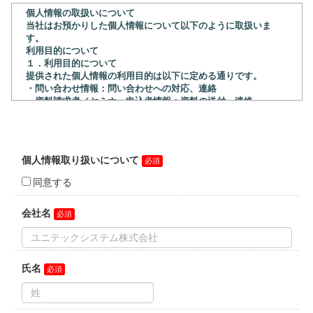
個人情報の取扱いについて
当社はお預かりした個人情報について以下のように取扱いま
す。
利用目的について
１．利用目的について
提供された個人情報の利用目的は以下に定める通りです。
・問い合わせ情報：問い合わせへの対応、連絡
・資料請求者／セミナー申込者情報：資料の送付、連絡
・インタビュー記事情報：営業活動、Web広告
・無料デモ版申込者／体験デモ版申込者情報：資料の送付、連
絡
２．個人情報保護管理者について
当社の個人情報保護管理者は以下の通りです。
ユニテックシステム株式会社
個人情報保護管理者 和氣 雅司
住所：〒101-0032 東京都千代田区岩本町3-7-15 VORT秋葉原
Ⅶ 11階
電話番号：03-3837-5467
３.委託について
上記１項の利用目的を果たすために外部委託をする場合があり
ます。
４．個人情報を提供することの任意性について
当社に個人情報をお預かりすることは任意です。ただし、お預