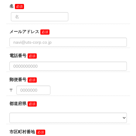
かりできなかった場合には上記１項の利用目的を果たすことが
できない場合があります。
５．個人情報に関する開示等について
当社が保有する開示対象個人情報の取扱いに関する開示等（利
用目的の通知、開示、内容の訂正・追加又は削除、利用の停
止、消去及び第三者への提供の停止）又は第三者提供記録の開
示の申し出は上記２項の個人情報保護管理者までご連絡下さ
い。開示等の請求手続きについて説明をさせていただきます。
なお、利用目的の通知、及び個人情報の開示に関わる手数料
は、1件につき800円を申し受けます。
６．個人情報を保存する場合の注意点
当社ではお客様が承認をした場合のみ、お客様のWebブラウザ
に特定の情報が保存されます。
お客様の携帯端末またはコンピューターにおける個人情報保護
の安全性はお客様の判断に委ねられます。
免責事項
ご本人様が使用したブラウザに保存された個人情報について当
社は一切の責任を負いません。