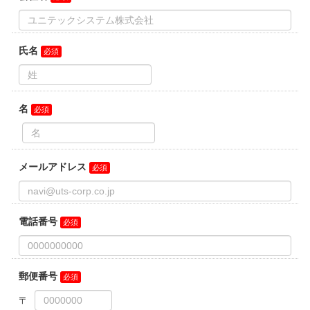
３.委託について
上記１項の利用目的を果たすために外部委託をする場合がありま
す。
４．個人情報を提供することの任意性について
当社に個人情報をお預かりすることは任意です。ただし、お預か
りできなかった場合には上記１項の利用目的を果たすことができ
ない場合があります。
５．個人情報に関する開示等について
当社が保有する開示対象個人情報の取扱いに関する開示等（利用
目的の通知、開示、内容の訂正・追加又は削除、利用の停止、消
去及び第三者への提供の停止）又は第三者提供記録の開示の申し
出は上記２項の個人情報保護管理者までご連絡下さい。開示等の
請求手続きについて説明をさせていただきます。
なお、利用目的の通知、及び個人情報の開示に関わる手数料は、
1件につき800円を申し受けます。
６．個人情報を保存する場合の注意点
当社ではお客様が承認をした場合のみ、お客様のWebブラウザに
特定の情報が保存されます。
お客様の携帯端末またはコンピューターにおける個人情報保護の
安全性はお客様の判断に委ねられます。
免責事項
ご本人様が使用したブラウザに保存された個人情報について当社
は一切の責任を負いません。