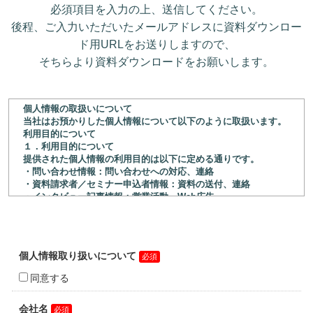
必須項目を入力の上、送信してください。
後程、ご入力いただいたメールアドレスに資料ダウンロー
ド用URLをお送りしますので、
そちらより資料ダウンロードをお願いします。
個人情報の取扱いについて
当社はお預かりした個人情報について以下のように取扱います。
利用目的について
１．利用目的について
提供された個人情報の利用目的は以下に定める通りです。
・問い合わせ情報：問い合わせへの対応、連絡
・資料請求者／セミナー申込者情報：資料の送付、連絡
・インタビュー記事情報：営業活動、Web広告
・無料デモ版申込者／体験デモ版申込者情報：資料の送付、連絡
２．個人情報保護管理者について
当社の個人情報保護管理者は以下の通りです。
ユニテックシステム株式会社
個人情報保護管理者 和氣 雅司
住所：〒101-0032 東京都千代田区岩本町3-7-15 VORT秋葉原Ⅶ
11階
電話番号：03-3837-5467