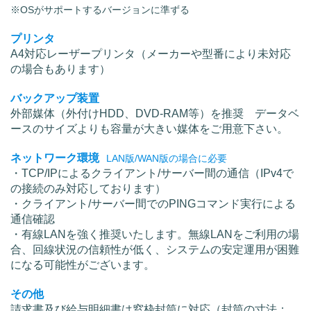
※OSがサポートするバージョンに準ずる
プリンタ
A4対応レーザープリンタ（メーカーや型番により未対応
の場合もあります）
バックアップ装置
外部媒体（外付けHDD、DVD-RAM等）を推奨 データベ
ースのサイズよりも容量が大きい媒体をご用意下さい。
ネットワーク環境
LAN版/WAN版の場合に必要
・TCP/IPによるクライアント/サーバー間の通信（IPv4で
の接続のみ対応しております）
・クライアント/サーバー間でのPINGコマンド実行による
通信確認
・有線LANを強く推奨いたします。無線LANをご利用の場
合、回線状況の信頼性が低く、システムの安定運用が困難
になる可能性がございます。
その他
請求書及び給与明細書は窓枠封筒に対応（封筒の寸法：