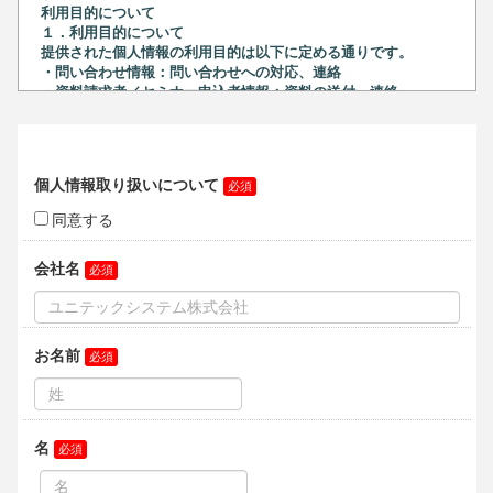
利用目的について
１．利用目的について
提供された個人情報の利用目的は以下に定める通りです。
・問い合わせ情報：問い合わせへの対応、連絡
・資料請求者／セミナー申込者情報：資料の送付、連絡
・インタビュー記事情報：営業活動、Web広告
・無料デモ版申込者／体験デモ版申込者情報：資料の送付、連
絡
２．個人情報保護管理者について
当社の個人情報保護管理者は以下の通りです。
ユニテックシステム株式会社
個人情報保護管理者 和氣 雅司
住所：〒101-0032 東京都千代田区岩本町3-7-15 VORT秋葉原
Ⅶ 11階
電話番号：03-3837-5467
３.委託について
上記１項の利用目的を果たすために外部委託をする場合があり
ます。
４．個人情報を提供することの任意性について
当社に個人情報をお預かりすることは任意です。ただし、お預
かりできなかった場合には上記１項の利用目的を果たすことが
できない場合があります。
５．個人情報に関する開示等について
当社が保有する開示対象個人情報の取扱いに関する開示等（利