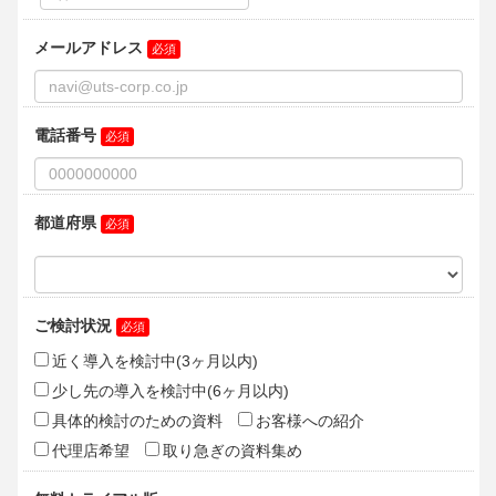
用目的の通知、開示、内容の訂正・追加又は削除、利用の停
止、消去及び第三者への提供の停止）又は第三者提供記録の開
示の申し出は上記２項の個人情報保護管理者までご連絡下さ
い。開示等の請求手続きについて説明をさせていただきます。
なお、利用目的の通知、及び個人情報の開示に関わる手数料
は、1件につき800円を申し受けます。
６．個人情報を保存する場合の注意点
当社ではお客様が承認をした場合のみ、お客様のWebブラウザ
に特定の情報が保存されます。
お客様の携帯端末またはコンピューターにおける個人情報保護
の安全性はお客様の判断に委ねられます。
免責事項
ご本人様が使用したブラウザに保存された個人情報について当
社は一切の責任を負いません。