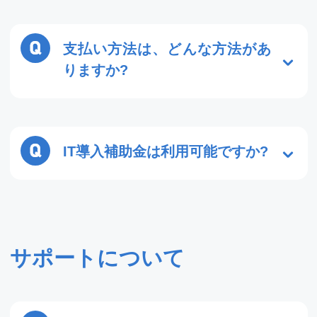
支払い方法は、どんな方法があ
りますか?
２通りの方法がございます。
①ランニング費用を抑えたいお客様
⇒現
金一括お支払い
IT導入補助金は利用可能ですか?
②初期費用を抑えたいお客様
⇒リース契
約
はい、可能です。当社の製品は、IT導入
補助金の対象製品です。過去にIT導入補
助金を利用してご導入いただいた企業様
の実績もございます。仕組みや注意点な
サポートについて
ども合わせてご案内いたします。