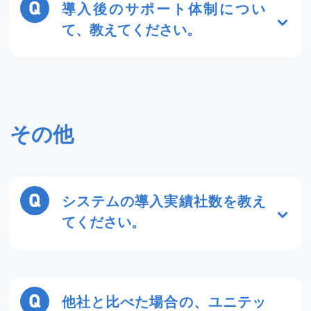
導入後のサポート体制につい
て、教えてください。
営業時間は、平日9:30～18:00(お昼休み1
時間除く)です。お電話またはメールでの
お問合わせが可能です。おおよそ1～2営
業日で回答いたします。オペレーターの
その他
多くは、在籍３年以上のスタッフです。
多くの事例を経験しており、柔軟な対応
が可能です。電話だけでは、伝わりにく
システムの導入実績社数を教え
い質問でも一緒に同じ画面をみながらオ
てください。
ペレーターと話すことができます。
Naviシリーズ累計で3,000社の企業様に
導入いただいております。
他社と比べた場合の、ユニテッ