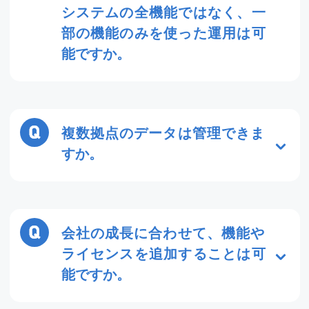
システムの全機能ではなく、一
部の機能のみを使った運用は可
能ですか。
はい、可能です。「スタッフ登録から契
約書作成まで行う」等の一部の機能のみ
に絞った運用実績も多数ございます。た
複数拠点のデータは管理できま
だし「機能の切売り」は出来かねます。
すか。
(基本のシステムを導入いただく必要がご
ざいます。)
はい、可能です。複数拠点での利用を想
定して作られた「支店版」では、それぞ
れの拠点ごとにデータを管理できます。
会社の成長に合わせて、機能や
また、最高権限が与えられたユーザー
ライセンスを追加することは可
は、全拠点のデータを閲覧することが可
能ですか。
能です。