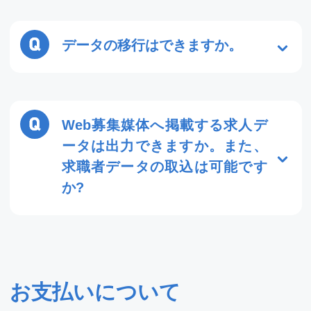
はい、可能です。まずは基本のシステム
を導入いただき、その後、必要に応じて
オプション(Web契約書やペーパレス年末
データの移行はできますか。
調整など)を追加いただけます。ライセン
スもいつでも追加いただくことができま
はい、可能です。移行できるデータは、
す。
「派遣スタッフのデータ」「クライアン
トのデータ」の２つです。
Web募集媒体へ掲載する求人デ
ータは出力できますか。また、
求職者データの取込は可能です
か?
はい、可能です。システムよりCSVで求
人データを出力できます。また、求職者
データはCSVでシステムに取込むことが
可能です。
お支払いについて