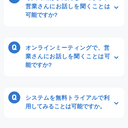
営業さんにお話しを聞くことは
可能ですか?
はい、可能です。「導入時期が未定」
「他社と比較検討している」「まずは情
報収集している」 どのようなご状況でも
オンラインミーティングで、営
当社の製品・サービスのご説明を承りま
業さんにお話しを聞くことは可
す。
こちら
からご予約ください。
能ですか?
はい、可能です。当社の営業担当者より
ご案内いたします。現状の社内のIT関連
のお困りごとでも、無料でご相談お受け
システムを無料トライアルで利
いたします。
こちら
からご予約くださ
用してみることは可能ですか。
い。
はい、可能です。無料トライアル版は、