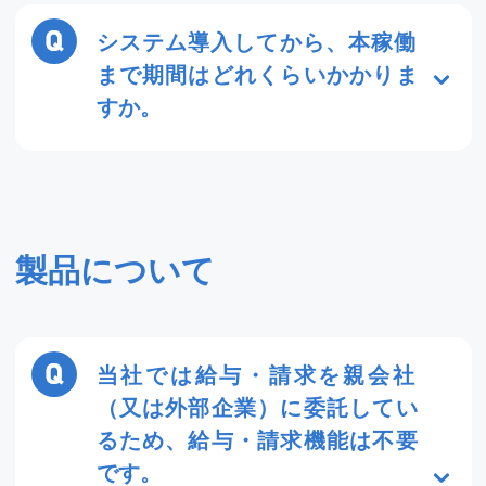
ご自身のPCで2週間ご利用いただけま
す。操作方法のご説明、ご不明点があっ
システム導入してから、本稼働
た場合のサポートお問合わせなどもご利
まで期間はどれくらいかかりま
用いただけます。
すか。
2～３か月で本稼働が可能です。スタッ
フやクライアントなどのデータ移行、今
までの業務フローと新・システムを平行
稼働させて結果に差異が生じないか、な
製品について
ど運用に乗るまで伴走いたします。
当社では給与・請求を親会社
（又は外部企業）に委託してい
るため、給与・請求機能は不要
です。