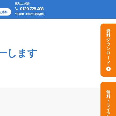
導入のご相談
0120-728-498
ち資料
平日9:30～18:00土日祝を除く
資
料
ダ
ウ
ン
一します
ロ
ー
ド
無
料
ト
ラ
イ
ア