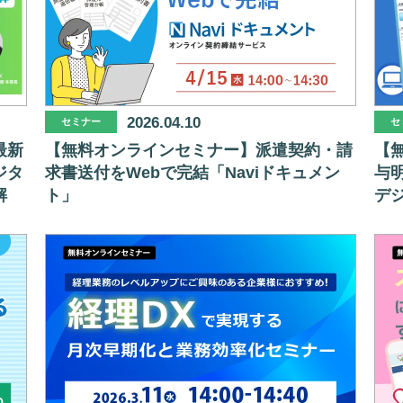
2026.04.10
セミナー
セ
最新
【無料オンラインセミナー】派遣契約・請
【
ジタ
求書送付をWebで完結「Naviドキュメン
与
解
ト」
デ