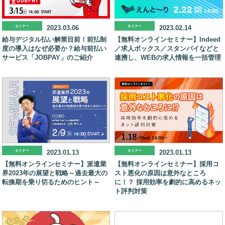
セミナー
2023.03.06
セミナー
2023.02.14
給与デジタル払い解禁目前！前払制
【無料オンラインセミナー】Indeed
度の導入はなぜ必要か？給与前払い
／求人ボックス／スタンバイなどと
サービス「JOBPAY」のご紹介
連携し、WEBの求人情報を一括管理
セミナー
2023.01.13
セミナー
2023.01.13
【無料オンラインセミナー】派遣業
【無料オンラインセミナー】採用コ
界2023年の展望と戦略～過去最大の
スト悪化の原因は意外なところ
転換期を乗り切るためのヒント～
に！？ 採用効率を劇的に高めるネッ
ト評判対策