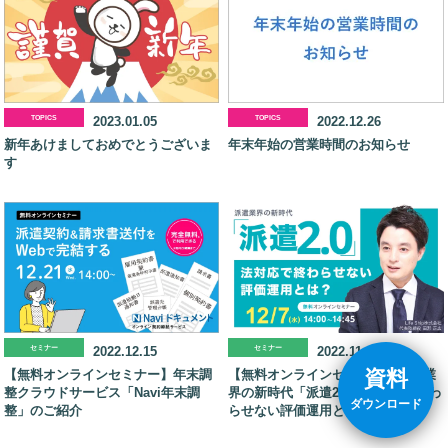
TOPICS
2023.01.05
TOPICS
2022.12.26
新年あけましておめでとうございま
年末年始の営業時間のお知らせ
す
セミナー
2022.12.15
セミナー
2022.11.25
資料
【無料オンラインセミナー】年末調
【無料オンラインセミナー】派遣業
整クラウドサービス「Navi年末調
界の新時代「派遣2.0」法対応で終わ
ダウンロード
整」のご紹介
らせない評価運用とは？