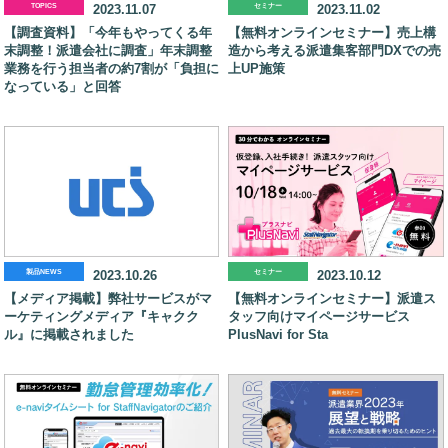
TOPICS
2023.11.07
セミナー
2023.11.02
【調査資料】「今年もやってくる年
【無料オンラインセミナー】売上構
末調整！派遣会社に調査」年末調整
造から考える派遣集客部門DXでの売
業務を行う担当者の約7割が「負担に
上UP施策
なっている」と回答
製品NEWS
2023.10.26
セミナー
2023.10.12
【メディア掲載】弊社サービスがマ
【無料オンラインセミナー】派遣ス
ーケティングメディア『キャクク
タッフ向けマイページサービス
ル』に掲載されました
PlusNavi for Sta