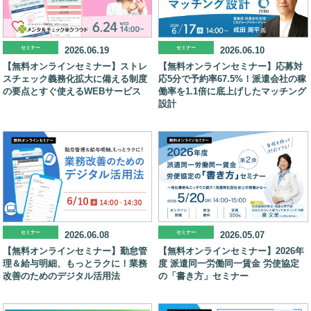
セミナー
2026.06.19
セミナー
2026.06.10
【無料オンラインセミナー】ストレ
【無料オンラインセミナー】応募対
スチェック義務化拡大に備える制度
応5分で予約率67.5%！派遣会社の稼
の要点とすぐ使えるWEBサービス
働率を1.1倍に底上げしたマッチング
設計
セミナー
2026.06.08
セミナー
2026.05.07
【無料オンラインセミナー】勤怠管
【無料オンラインセミナー】2026年
理＆給与明細、もっとラクに！業務
度 派遣同一労働同一賃金 労使協定
改善のためのデジタル活用法
の「書き方」セミナー