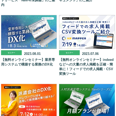
ドサービス「Navi年末調整」のご案
キュメント」のご紹介
内
セミナー
2023.08.01
セミナー
2023.07.06
【無料オンラインセミナー】業界専
【無料オンラインセミナー】indeed
用システムで構築する業務のDX化
などへの大量の求人掲載を正確・簡
単に！フィードでの求人掲載・CSV
変換ツール