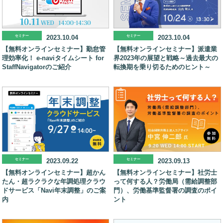
セミナー
2023.10.04
セミナー
2023.10.04
【無料オンラインセミナー】勤怠管
【無料オンラインセミナー】派遣業
理効率化！ e-naviタイムシート for
界2023年の展望と戦略～過去最大の
StaffNavigatorのご紹介
転換期を乗り切るためのヒント～
セミナー
2023.09.22
セミナー
2023.09.13
【無料オンラインセミナー】超かん
【無料オンラインセミナー】社労士
たん・超ラクラクな年調処理クラウ
って何する人？労働局（需給調整部
ドサービス「Navi年末調整」のご案
門）、労働基準監督署の調査のポイ
内
ント