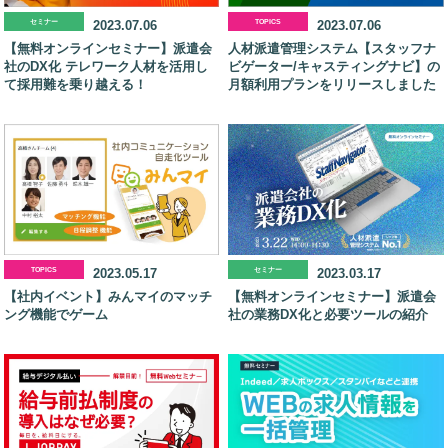
セミナー
2023.07.06
TOPICS
2023.07.06
【無料オンラインセミナー】派遣会
人材派遣管理システム【スタッフナ
社のDX化 テレワーク人材を活用し
ビゲーター/キャスティングナビ】の
て採用難を乗り越える！
月額利用プランをリリースしました
TOPICS
2023.05.17
セミナー
2023.03.17
【社内イベント】みんマイのマッチ
【無料オンラインセミナー】派遣会
ング機能でゲーム
社の業務DX化と必要ツールの紹介