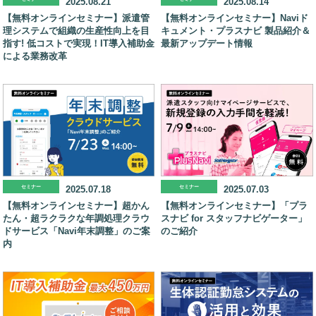
2025.08.21
2025.08.14
【無料オンラインセミナー】派遣管
【無料オンラインセミナー】Naviド
理システムで組織の生産性向上を目
キュメント・プラスナビ 製品紹介＆
指す! 低コストで実現！IT導入補助金
最新アップデート情報
による業務改革
セミナー
2025.07.18
セミナー
2025.07.03
【無料オンラインセミナー】超かん
【無料オンラインセミナー】「プラ
たん・超ラクラクな年調処理クラウ
スナビ for スタッフナビゲーター」
ドサービス「Navi年末調整」のご案
のご紹介
内