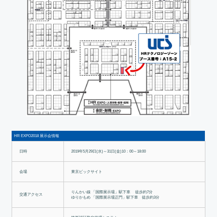
HR EXPO2018 展示会情報
日時
2019年5月29日(水)～31日(金)10：00～18:00
会場
東京ビックサイト
りんかい線 「国際展示場」駅下車 徒歩約7分
交通アクセス
ゆりかもめ 「国際展示場正門」駅下車 徒歩約3分