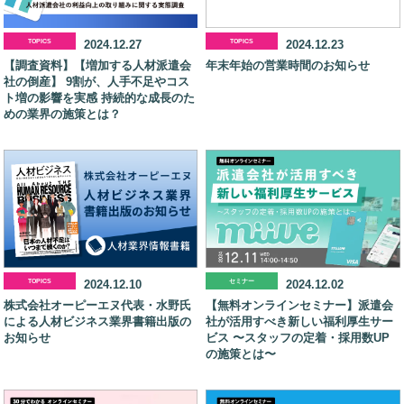
TOPICS
2024.12.27
TOPICS
2024.12.23
【調査資料】【増加する人材派遣会
年末年始の営業時間のお知らせ
社の倒産】 9割が、人手不足やコス
ト増の影響を実感 持続的な成長のた
めの業界の施策とは？
TOPICS
2024.12.10
セミナー
2024.12.02
株式会社オーピーエヌ代表・水野氏
【無料オンラインセミナー】派遣会
による人材ビジネス業界書籍出版の
社が活用すべき新しい福利厚生サー
お知らせ
ビス 〜スタッフの定着・採用数UP
の施策とは〜