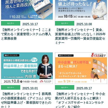
セミナー
2025.10.17
セミナー
2025.10.08
【無料オンラインセミナー】ここま
【無料オンラインセミナー】賃金、
で変わる！派遣管理システムの導入
派遣料金値上げ待ったなし！2026年
と業務改善
度派遣同一労働同一賃金労使協定セ
ミナー
セミナー
2025.10.01
セミナー
2025.09.17
【無料オンラインセミナー】群馬県
【無料オンラインセミナー】中小企
の小規模派遣会社（アイコム）がな
業のIT人材不足をまるっと解決！
ぜ利益率爆上げ・業者脱却できたの
「オフィスITサポート&コンサルテ
か！？
ィング」をご紹介