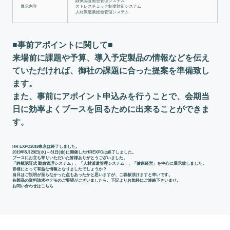
静脈認証勤怠管理システム
展示内容
ストレスチェック制度対応システム
人材派遣業総合管理システム
■事前アポイントに関して■
来場前に課題や予算、導入予定製品の情報などを伝え
ていただければ、御社の課題に合った提案を準備致し
ます。
また、事前にアポイント申込みを行うことで、会期当
日に効率よくブースを回るために出来ることができま
す。
HR EXPO2019東京は終了しました。
2019年5月29日(水)～31日(金)に開催したHREXPOは終了しました。
ブースにお立ち寄りいただいた皆様ありがとうございました。
「静脈認証式 勤怠管理システム」、「人材派遣管理システム」、「健康経営」を中心に展示致しました。
皆様にとって有益な情報となりましたでしょうか？
当日はご説明が至らなかった点もあったかと思いますが、ご容赦頂けますと幸いです。
各製品の資料請求やデモのご要望がございましたら、下記よりお気軽にご連絡下さいませ。
お問い合わせはこちら