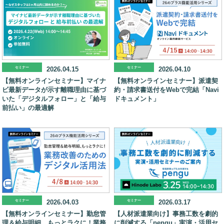
セミナー
2026.04.15
セミナー
2026.04.10
【無料オンラインセミナー】マイナ
【無料オンラインセミナー】派遣契
ビ最新データが示す離職理由に基づ
約・請求書送付をWebで完結「Navi
いた「デジタルフォロー」と「給与
ドキュメント」
前払い」の最適解
セミナー
2026.04.03
セミナー
2026.03.17
【無料オンラインセミナー】勤怠管
【人材派遣業向け】事務工数を劇的
理＆給与明細、もっとラクに！業務
に削減する「pengu」実演・活用セ