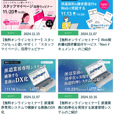
セミナー
2024.11.15
セミナー
2024.11.07
【無料オンラインセミナー】スタッ
【無料オンラインセミナー】Web契
フがもっと使いやすく！「スタッフ
約書&請求書送付サービス「Naviド
マイページ」活用ウェビナー
キュメント」のご紹介
セミナー
2024.11.07
セミナー
2024.10.16
【無料オンラインセミナー】派遣業
【無料オンラインセミナー】派遣業
界専用システムで構築する業務のDX
務の効率化を実現する派遣管理シス
化
テムのご紹介